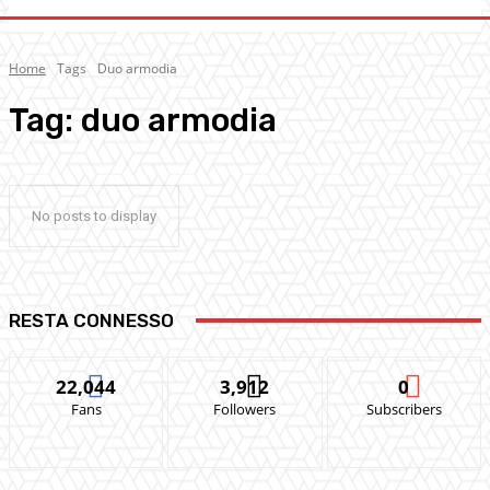
Home
Tags
Duo armodia
Tag:
duo armodia
No posts to display
RESTA CONNESSO
22,044
3,912
0
Fans
Followers
Subscribers