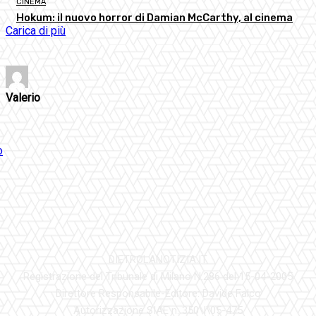
CINEMA
Hokum: il nuovo horror di Damian McCarthy, al cinema
Carica di più
Valerio
DIETROLANOTIZIA.IT
Registrazione del Tribunale di Milano N.286 del 15-04-2005
Direttore Responsabile-Editore: Davide Falco
Autorizzazione SIAE n. 350\I\05-475