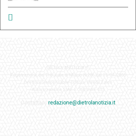
DIETROLANOTIZIA.IT
Registrazione del Tribunale di Milano N.286 del 15-04-2005
Direttore Responsabile-Editore: Davide Falco
Autorizzazione SIAE n. 350\I\05-475
Contattaci:
redazione@dietrolanotizia.it