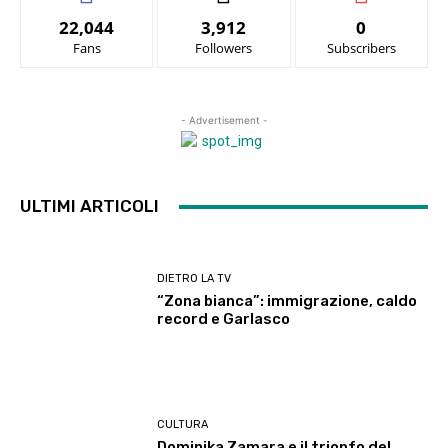
22,044
3,912
0
Fans
Followers
Subscribers
- Advertisement -
ULTIMI ARTICOLI
DIETRO LA TV
“Zona bianca”: immigrazione, caldo
record e Garlasco
CULTURA
Dominika Zamara e il trionfo del