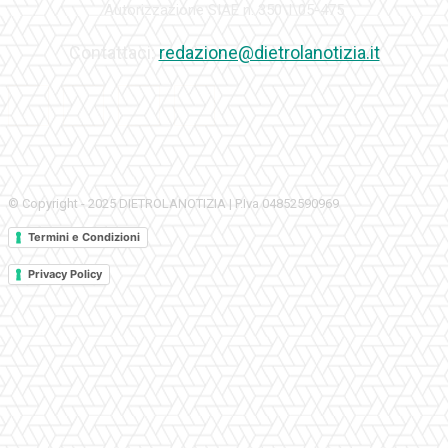
Autorizzazione SIAE n. 350\I\05-475
Contattaci:
redazione@dietrolanotizia.it
© Copyright - 2025 DIETROLANOTIZIA | P.Iva 04852590969
Termini e Condizioni
Privacy Policy