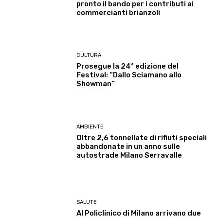
pronto il bando per i contributi ai
commercianti brianzoli
CULTURA
Prosegue la 24ª edizione del
Festival: “Dallo Sciamano allo
Showman”
AMBIENTE
Oltre 2,6 tonnellate di rifiuti speciali
abbandonate in un anno sulle
autostrade Milano Serravalle
SALUTE
Al Policlinico di Milano arrivano due