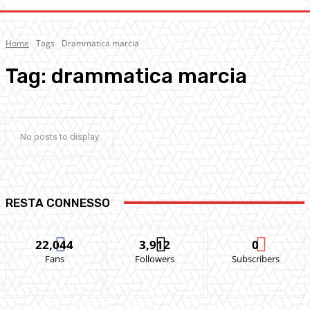
Home
Tags
Drammatica marcia
Tag:
drammatica marcia
No posts to display
RESTA CONNESSO
22,044
3,912
0
Fans
Followers
Subscribers