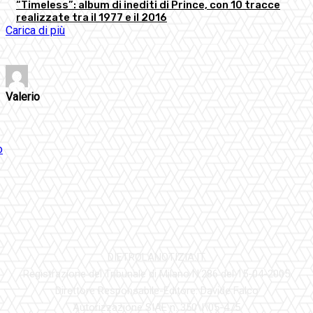
“Timeless”: album di inediti di Prince, con 10 tracce
realizzate tra il 1977 e il 2016
Carica di più
Valerio
DIETROLANOTIZIA.IT
Registrazione del Tribunale di Milano N.286 del 15-04-2005
Direttore Responsabile-Editore: Davide Falco
Autorizzazione SIAE n. 350\I\05-475