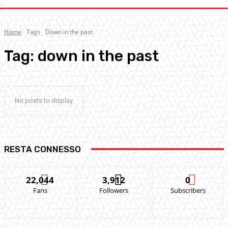
Home
Tags
Down in the past
Tag:
down in the past
No posts to display
RESTA CONNESSO
22,044
3,912
0
Fans
Followers
Subscribers