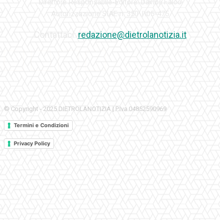
Direttore Responsabile-Editore: Davide Falco
Autorizzazione SIAE n. 350\I\05-475
Contattaci:
redazione@dietrolanotizia.it
© Copyright - 2025 DIETROLANOTIZIA | P.Iva 04852590969
Termini e Condizioni
Privacy Policy