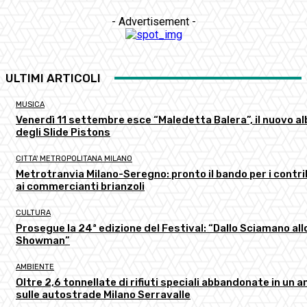
- Advertisement -
ULTIMI ARTICOLI
MUSICA
Venerdì 11 settembre esce “Maledetta Balera”, il nuovo a
degli Slide Pistons
CITTA' METROPOLITANA MILANO
Metrotranvia Milano-Seregno: pronto il bando per i contri
ai commercianti brianzoli
CULTURA
Prosegue la 24ª edizione del Festival: “Dallo Sciamano all
Showman”
AMBIENTE
Oltre 2,6 tonnellate di rifiuti speciali abbandonate in un a
sulle autostrade Milano Serravalle