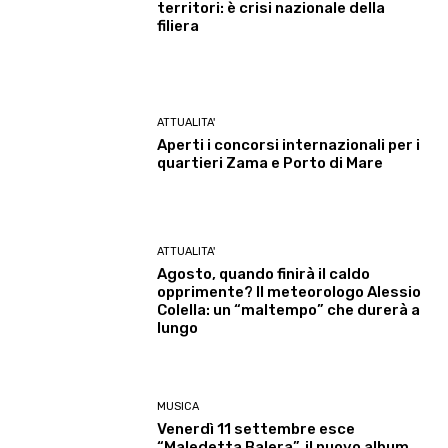
territori: è crisi nazionale della
filiera
ATTUALITA'
Aperti i concorsi internazionali per i
quartieri Zama e Porto di Mare
ATTUALITA'
Agosto, quando finirà il caldo
opprimente? Il meteorologo Alessio
Colella: un “maltempo” che durerà a
lungo
MUSICA
Venerdì 11 settembre esce
“Maledetta Balera”, il nuovo album