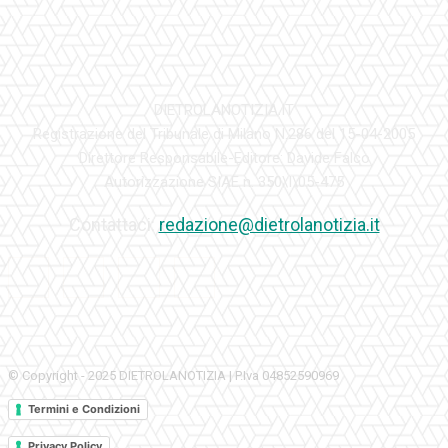
DIETROLANOTIZIA.IT
Registrazione del Tribunale di Milano N.286 del 15-04-2005
Direttore Responsabile-Editore: Davide Falco
Autorizzazione SIAE n. 350\I\05-475
Contattaci:
redazione@dietrolanotizia.it
© Copyright - 2025 DIETROLANOTIZIA | P.Iva 04852590969
Termini e Condizioni
Privacy Policy