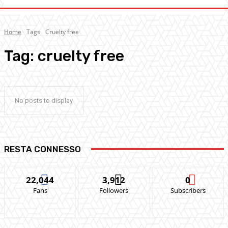
Home
Tags
Cruelty free
Tag:
cruelty free
No posts to display
RESTA CONNESSO
22,044
3,912
0
Fans
Followers
Subscribers