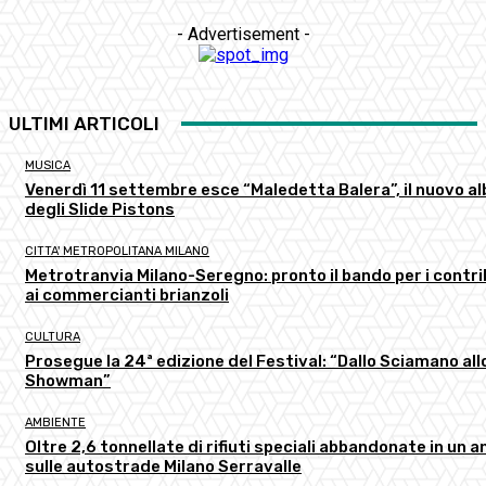
- Advertisement -
ULTIMI ARTICOLI
MUSICA
Venerdì 11 settembre esce “Maledetta Balera”, il nuovo a
degli Slide Pistons
CITTA' METROPOLITANA MILANO
Metrotranvia Milano-Seregno: pronto il bando per i contri
ai commercianti brianzoli
CULTURA
Prosegue la 24ª edizione del Festival: “Dallo Sciamano all
Showman”
AMBIENTE
Oltre 2,6 tonnellate di rifiuti speciali abbandonate in un a
sulle autostrade Milano Serravalle