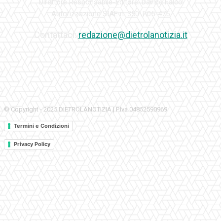
Direttore Responsabile-Editore: Davide Falco
Autorizzazione SIAE n. 350\I\05-475
Contattaci:
redazione@dietrolanotizia.it
© Copyright - 2025 DIETROLANOTIZIA | P.Iva 04852590969
Termini e Condizioni
Privacy Policy