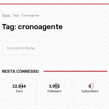
Home
Tags
Cronoagente
Tag:
cronoagente
No posts to display
RESTA CONNESSO
22,044
3,912
0
Fans
Followers
Subscribers