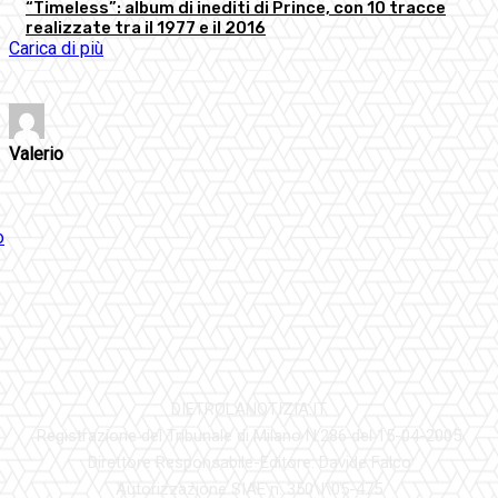
“Timeless”: album di inediti di Prince, con 10 tracce
realizzate tra il 1977 e il 2016
Carica di più
Valerio
DIETROLANOTIZIA.IT
Registrazione del Tribunale di Milano N.286 del 15-04-2005
Direttore Responsabile-Editore: Davide Falco
Autorizzazione SIAE n. 350\I\05-475