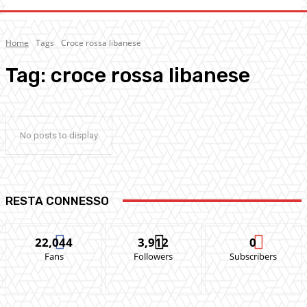
Home
Tags
Croce rossa libanese
Tag:
croce rossa libanese
No posts to display
RESTA CONNESSO
22,044
3,912
0
Fans
Followers
Subscribers