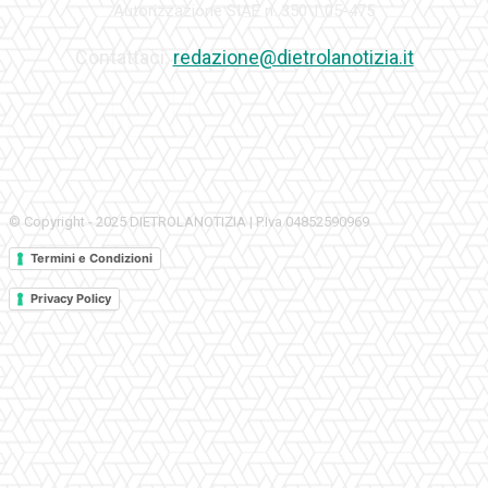
Autorizzazione SIAE n. 350\I\05-475
Contattaci:
redazione@dietrolanotizia.it
© Copyright - 2025 DIETROLANOTIZIA | P.Iva 04852590969
Termini e Condizioni
Privacy Policy