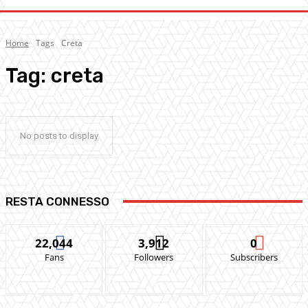
Home
Tags
Creta
Tag:
creta
No posts to display
RESTA CONNESSO
22,044
3,912
0
Fans
Followers
Subscribers