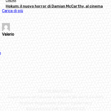
CINEMA
Hokum: il nuovo horror di Damian McCarthy, al cinema
Carica di più
Valerio
DIETROLANOTIZIA.IT
Registrazione del Tribunale di Milano N.286 del 15-04-2005
Direttore Responsabile-Editore: Davide Falco
Autorizzazione SIAE n. 350\I\05-475