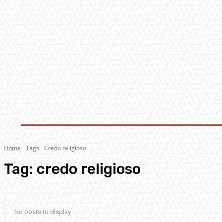
AMBIENTE
ATTUALITA’
CULTURA
MUS
Home
Tags
Credo religioso
Tag:
credo religioso
No posts to display