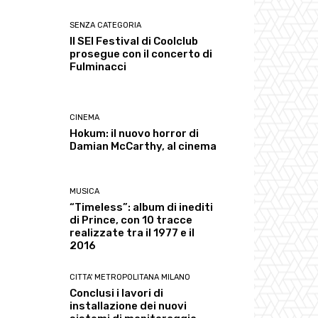
SENZA CATEGORIA
Il SEI Festival di Coolclub
prosegue con il concerto di
Fulminacci
CINEMA
Hokum: il nuovo horror di
Damian McCarthy, al cinema
MUSICA
“Timeless”: album di inediti
di Prince, con 10 tracce
realizzate tra il 1977 e il
2016
CITTA' METROPOLITANA MILANO
Conclusi i lavori di
installazione dei nuovi