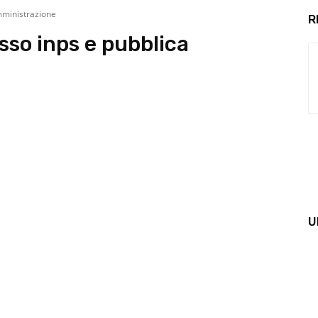
mministrazione
R
sso inps e pubblica
U