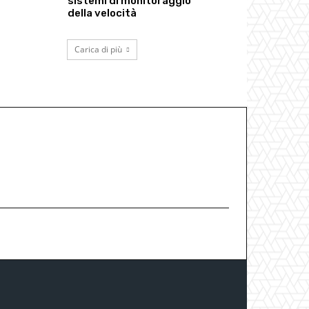
sistemi di monitoraggio
della velocità
Carica di più