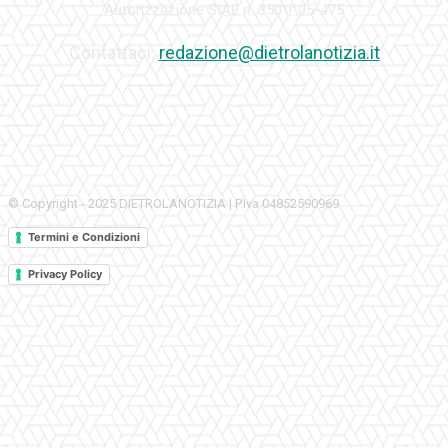
Autorizzazione SIAE n. 350\I\05-475
Contattaci:
redazione@dietrolanotizia.it
© Copyright - 2025 DIETROLANOTIZIA | P.Iva 04852590969
Termini e Condizioni
Privacy Policy