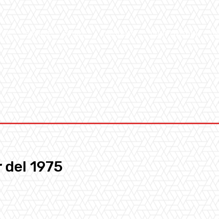
ICA
SALUTE
SPORT
CHI SIAMO
CONVENZIONI
GA
r del 1975