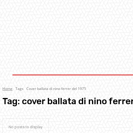
AMBIENTE
ATTUALITA’
CULTURA
MUS
Home
Tags
Cover ballata di nino ferrer del 1975
Tag:
cover ballata di nino ferre
No posts to display