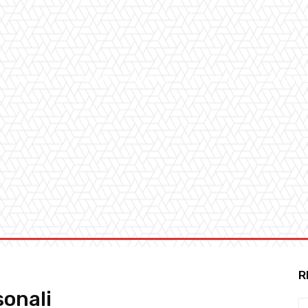
MUSICA
SALUTE
SPORT
CHI SIAMO
CONVENZ
R
sonali