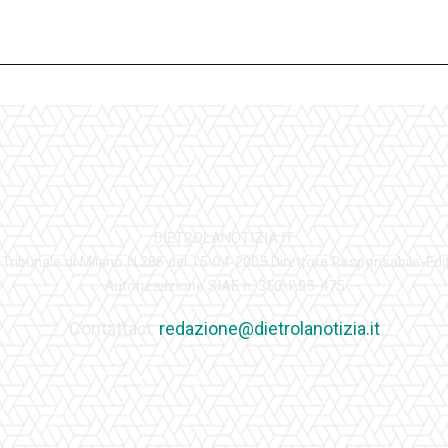
DIETROLANOTIZIA.IT
 Tribunale di Milano N.286 del 15-04-2005 Direttore Responsabile-Edi
Autorizzazione SIAE n. 350\I\05-475
Contattaci:
redazione@dietrolanotizia.it