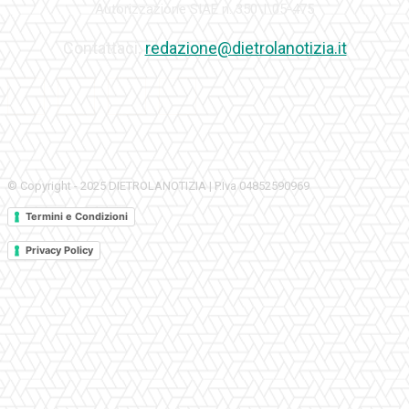
Autorizzazione SIAE n. 350\I\05-475
Contattaci:
redazione@dietrolanotizia.it
© Copyright - 2025 DIETROLANOTIZIA | P.Iva 04852590969
Termini e Condizioni
Privacy Policy