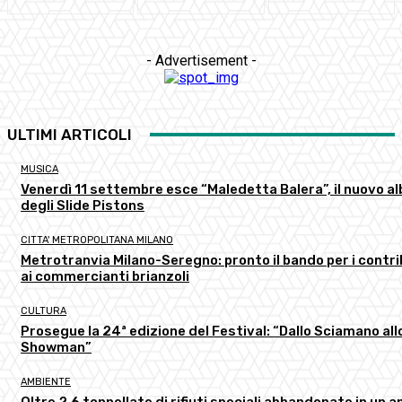
- Advertisement -
ULTIMI ARTICOLI
MUSICA
Venerdì 11 settembre esce “Maledetta Balera”, il nuovo a
degli Slide Pistons
CITTA' METROPOLITANA MILANO
Metrotranvia Milano-Seregno: pronto il bando per i contri
ai commercianti brianzoli
CULTURA
Prosegue la 24ª edizione del Festival: “Dallo Sciamano all
Showman”
AMBIENTE
Oltre 2,6 tonnellate di rifiuti speciali abbandonate in un a