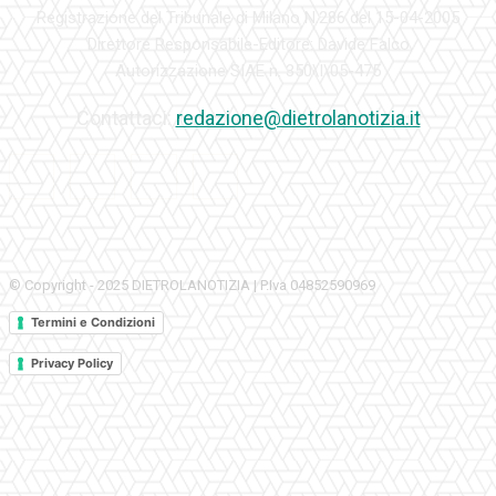
Registrazione del Tribunale di Milano N.286 del 15-04-2005
Direttore Responsabile-Editore: Davide Falco
Autorizzazione SIAE n. 350\I\05-475
Contattaci:
redazione@dietrolanotizia.it
© Copyright - 2025 DIETROLANOTIZIA | P.Iva 04852590969
Termini e Condizioni
Privacy Policy