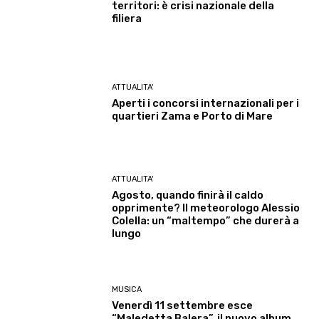
territori: è crisi nazionale della
filiera
ATTUALITA'
Aperti i concorsi internazionali per i
quartieri Zama e Porto di Mare
ATTUALITA'
Agosto, quando finirà il caldo
opprimente? Il meteorologo Alessio
Colella: un “maltempo” che durerà a
lungo
MUSICA
Venerdì 11 settembre esce
“Maledetta Balera”, il nuovo album