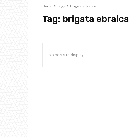
Home
Tags
Brigata ebraica
Tag:
brigata ebraica
No posts to display