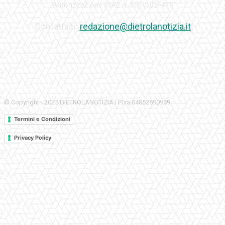
Autorizzazione SIAE n. 350\I\05-475
Contattaci:
redazione@dietrolanotizia.it
© Copyright - 2025 DIETROLANOTIZIA | P.Iva 04852590969
Termini e Condizioni
Privacy Policy