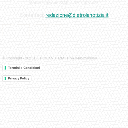
Autorizzazione SIAE n. 350\I\05-475
Contattaci:
redazione@dietrolanotizia.it
© Copyright - 2025 DIETROLANOTIZIA | P.Iva 04852590969
Termini e Condizioni
Privacy Policy