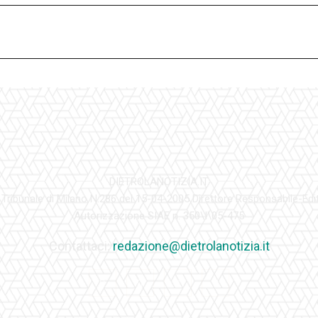
DIETROLANOTIZIA.IT
 Tribunale di Milano N.286 del 15-04-2005 Direttore Responsabile-Edi
Autorizzazione SIAE n. 350\I\05-475
Contattaci:
redazione@dietrolanotizia.it