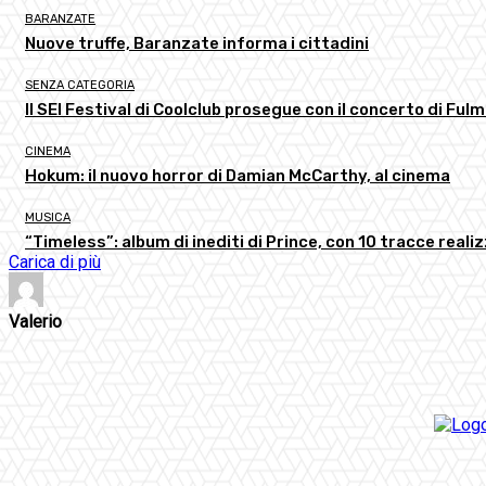
BARANZATE
Nuove truffe, Baranzate informa i cittadini
SENZA CATEGORIA
Il SEI Festival di Coolclub prosegue con il concerto di Ful
CINEMA
Hokum: il nuovo horror di Damian McCarthy, al cinema
MUSICA
“Timeless”: album di inediti di Prince, con 10 tracce realizz
Carica di più
Valerio