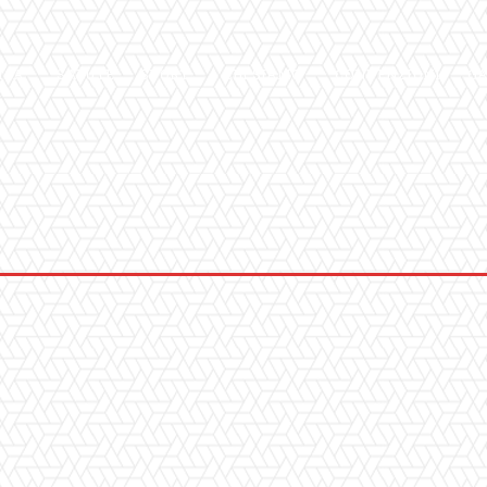
ICA
SALUTE
SPORT
CHI SIAMO
CONVENZIONI
GA