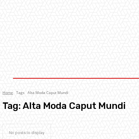
AMBIENTE
ATTUALITA’
CULTURA
MUS
Home
Tags
Alta Moda Caput Mundi
Tag:
Alta Moda Caput Mundi
No posts to display