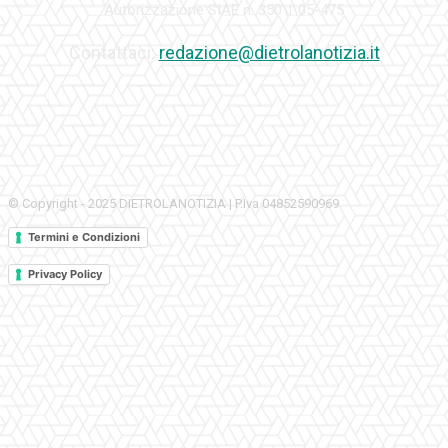
Autorizzazione SIAE n. 350\I\05-475
Contattaci:
redazione@dietrolanotizia.it
© Copyright - 2025 DIETROLANOTIZIA | P.Iva 04852590969
Termini e Condizioni
Privacy Policy