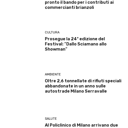
pronto il bando per i contributi ai
commercianti brianzoli
CULTURA
Prosegue la 24ª edizione del
Festival: “Dallo Sciamano allo
Showman”
AMBIENTE
Oltre 2,6 tonnellate di rifiuti speciali
abbandonate in un anno sulle
autostrade Milano Serravalle
SALUTE
Al Policlinico di Milano arrivano due