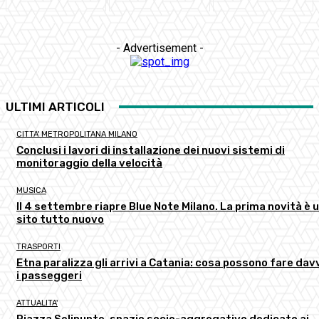
- Advertisement -
ULTIMI ARTICOLI
CITTA' METROPOLITANA MILANO
Conclusi i lavori di installazione dei nuovi sistemi di
monitoraggio della velocità
MUSICA
Il 4 settembre riapre Blue Note Milano. La prima novità è 
sito tutto nuovo
TRASPORTI
Etna paralizza gli arrivi a Catania: cosa possono fare dav
i passeggeri
ATTUALITA'
Piazza Selinunte, spazio socio-aggregativo dedicato ai