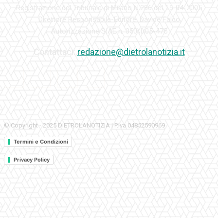
Registrazione del Tribunale di Milano N.286 del 15-04-2005
Direttore Responsabile-Editore: Davide Falco
Autorizzazione SIAE n. 350\I\05-475
Contattaci:
redazione@dietrolanotizia.it
© Copyright - 2025 DIETROLANOTIZIA | P.Iva 04852590969
Termini e Condizioni
Privacy Policy