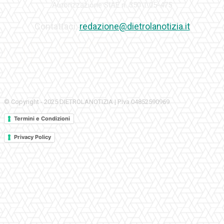
Autorizzazione SIAE n. 350\I\05-475
Contattaci:
redazione@dietrolanotizia.it
© Copyright - 2025 DIETROLANOTIZIA | P.Iva 04852590969
Termini e Condizioni
Privacy Policy