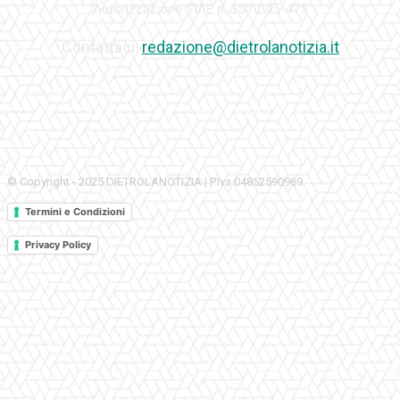
Autorizzazione SIAE n. 350\I\05-475
Contattaci:
redazione@dietrolanotizia.it
© Copyright - 2025 DIETROLANOTIZIA | P.Iva 04852590969
Termini e Condizioni
Privacy Policy