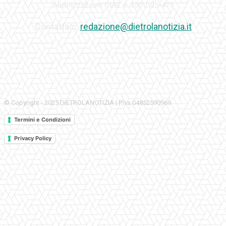
Autorizzazione SIAE n. 350\I\05-475
Contattaci:
redazione@dietrolanotizia.it
© Copyright - 2025 DIETROLANOTIZIA | P.Iva 04852590969
Termini e Condizioni
Privacy Policy