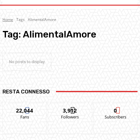
Home
Tags
AlimentalAmore
Tag:
AlimentalAmore
No posts to display
RESTA CONNESSO
22,044
3,912
0
Fans
Followers
Subscribers