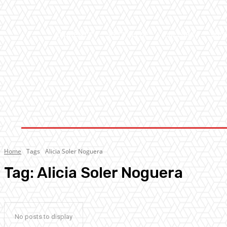
AMBIENTE
ATTUALITA’
CULTURA
MUS
Home
Tags
Alicia Soler Noguera
Tag:
Alicia Soler Noguera
No posts to display