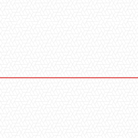
ICA
SALUTE
SPORT
CHI SIAMO
CONVENZIONI
GA