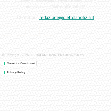
Direttore Responsabile-Editore: Davide Falco
Autorizzazione SIAE n. 350\I\05-475
Contattaci:
redazione@dietrolanotizia.it
© Copyright - 2025 DIETROLANOTIZIA | P.Iva 04852590969
Termini e Condizioni
Privacy Policy