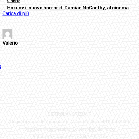
CINEMA
Hokum: il nuovo horror di Damian McCarthy, al cinema
Carica di più
Valerio
DIETROLANOTIZIA.IT
Registrazione del Tribunale di Milano N.286 del 15-04-2005
Direttore Responsabile-Editore: Davide Falco
Autorizzazione SIAE n. 350\I\05-475