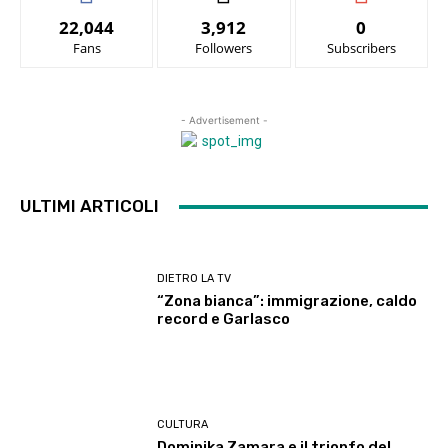
22,044
3,912
0
Fans
Followers
Subscribers
- Advertisement -
ULTIMI ARTICOLI
DIETRO LA TV
“Zona bianca”: immigrazione, caldo
record e Garlasco
CULTURA
Dominika Zamara e il trionfo del