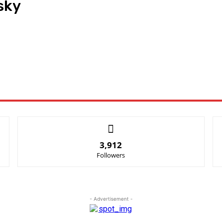
sky
3,912
Followers
- Advertisement -