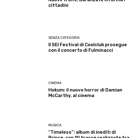
cittadini
SENZA CATEGORIA
Il SEI Festival di Coolclub prosegue
con il concerto di Fulminacci
CINEMA
Hokum: il nuovo horror di Damian
McCarthy, al cinema
MUSICA
“Timeless”: album di inediti di
Prince, con 10 tracce realizzate tra