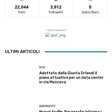
22,044
3,912
0
Fans
Followers
Subscribers
- Advertisement -
ULTIMI ARTICOLI
RHO
Adottato dalla Giunta Orlandi il
piano attuativo per un data center
in via Moscova
BARANZATE
Nuove truffe, Baranzate informa i