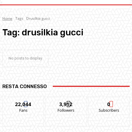
Home
Tags
Drusilkia gucci
Tag:
drusilkia gucci
No posts to display
RESTA CONNESSO
22,044
3,912
0
Fans
Followers
Subscribers