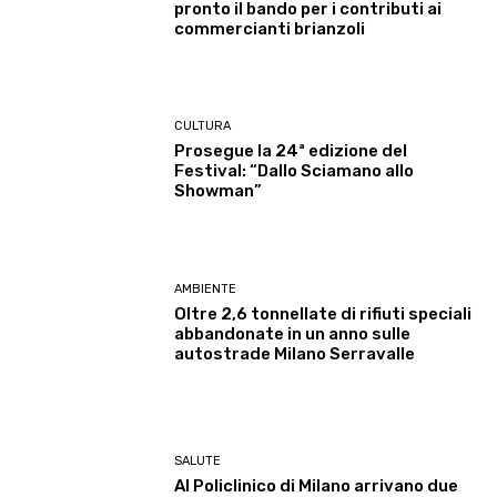
pronto il bando per i contributi ai
commercianti brianzoli
CULTURA
Prosegue la 24ª edizione del
Festival: “Dallo Sciamano allo
Showman”
AMBIENTE
Oltre 2,6 tonnellate di rifiuti speciali
abbandonate in un anno sulle
autostrade Milano Serravalle
SALUTE
Al Policlinico di Milano arrivano due