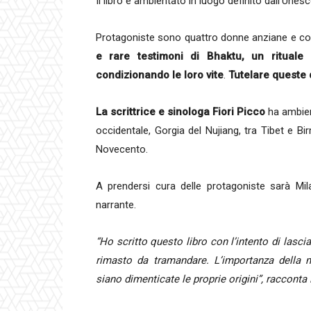
Il libro è ambientato in luogo definito dall’Unesc
Protagoniste sono quattro donne anziane e con 
e rare testimoni di Bhaktu, un rituale
condizionando le loro vite
.
Tutelare queste 
La scrittrice e sinologa Fiori Picco
ha ambien
occidentale, Gorgia del Nujiang, tra Tibet e Bir
Novecento.
A prendersi cura delle protagoniste sarà Mi
narrante.
“Ho scritto questo libro con l’intento di lasc
rimasto da tramandare. L’importanza della 
siano dimenticate le proprie origini”, racconta 