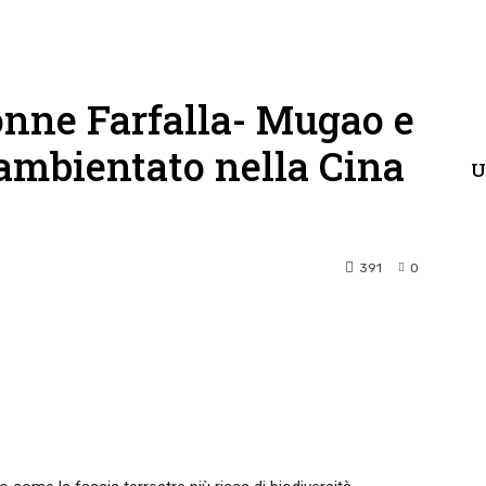
Donne Farfalla- Mugao e
 ambientato nella Cina
U
391
0
terest
WhatsApp