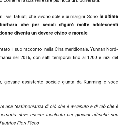
o come la fascia terrestre più ricca di biodiversità.
i visi tatuati, che vivono sole e ai margini. Sono
le ultime
 barbaro che per secoli sfigurò molte adolescenti
donne diventa un dovere civico e morale
.
tato il suo racconto nella Cina meridionale, Yunnan Nord-
mania nel 2016, con salti temporali fino al 1700 e inizi del
la, giovane assistente sociale giunta da Kunming e voce
iare una testimonianza di ciò che è avvenuto e di ciò che è
memoria deve essere inculcata nei giovani affinché non
l’autrice Fiori Picco