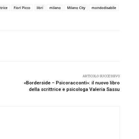
itrice
Fiori Picco
libri
milano
Milano City
mondodisabile
Twitter
Pinterest
WhatsApp
ARTICOLO SUCCESSIVO
«Borderside – Psicoracconti»: il nuovo libro
della scrittrice e psicologa Valeria Sassu