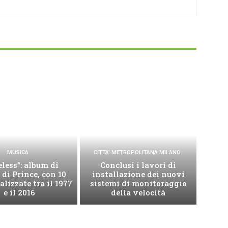
MUSICA
CITTA' METROPOLITANA MILANO
less”: album di
Conclusi i lavori di
 di Prince, con 10
installazione dei nuovi
alizzate tra il 1977
sistemi di monitoraggio
e il 2016
della velocità