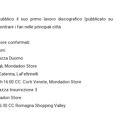
 pubblico il suo primo lavoro discografico (pubblicato su
ntrare i fan nelle principali città.
tore confermati:
rri
iazza Duomo
li, Mondadori Store
terina, LaFeltrinelli
16:00 CC. Corti Venete, Mondadori Store
azza Insurrezione 3
adori Store
6:30 CC Romagna Shopping Valley