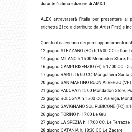
durante l’ultima edizione di AMICI.
ALEX attraverserà l’Italia per presentare al
etichetta 21co e distribuito da Artist First) e inco
Questo il calendario dei primi appuntamenti ins
12 giugno STEZZANO (BG) h.16:00 CC.le Due To
14 giugno MILANO h.15:00 Mondadori Store, P
16 giugno CAMPI BISENZIO (FI) h.17:00 CC i Gig
17 giugno BARI h.16:00 CC. Mongolfiera Santa Ca
20 giugno SAN MARTINO BUON ALBERGO (VR) h.
21 giugno PADOVA h.15:00 Mondadori Store, Pi
22 giugno BOLOGNA h.15:00 CC Vialarga, Mond
23 giugno SAVIGNANO SUL RUBICONE (FC) h.1
26 giugno TORINO h. 17:00 Le Gru
27 giugno LA SPEZIA h. 17:00 CC. Le Terrazze
28 giugno CATANIA h. 18:30 CC Le Zagare