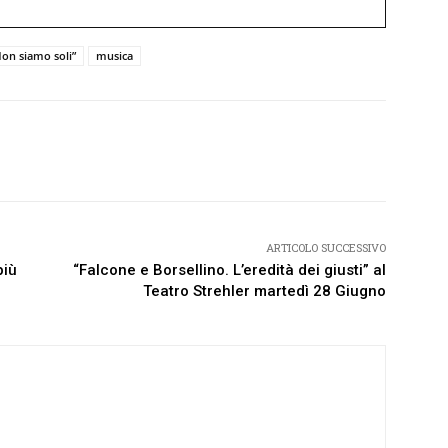
Non siamo soli”
musica
Twitter
Pinterest
WhatsApp
ARTICOLO SUCCESSIVO
più
“Falcone e Borsellino. L’eredità dei giusti” al
Teatro Strehler martedì 28 Giugno