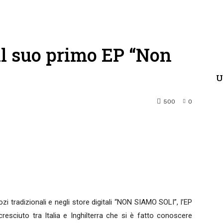
 il suo primo EP “Non
U
500
0
terest
WhatsApp
ozi tradizionali e negli store digitali “NON SIAMO SOLI”, l’EP
esciuto tra Italia e Inghilterra che si è fatto conoscere