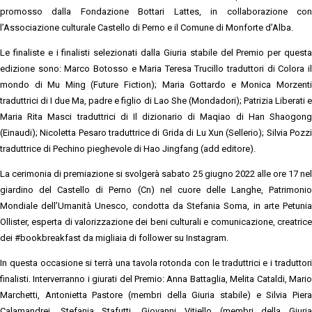
promosso dalla Fondazione Bottari Lattes, in collaborazione con
l’Associazione culturale Castello di Perno e il Comune di Monforte d’Alba.
Le finaliste e i finalisti selezionati dalla Giuria stabile del Premio per questa
edizione sono: Marco Botosso e Maria Teresa Trucillo traduttori di Colora il
mondo di Mu Ming (Future Fiction); Maria Gottardo e Monica Morzenti
traduttrici di I due Ma, padre e figlio di Lao She (Mondadori); Patrizia Liberati e
Maria Rita Masci traduttrici di Il dizionario di Maqiao di Han Shaogong
(Einaudi); Nicoletta Pesaro traduttrice di Grida di Lu Xun (Sellerio); Silvia Pozzi
traduttrice di Pechino pieghevole di Hao Jingfang (add editore).
La cerimonia di premiazione si svolgerà sabato 25 giugno 2022 alle ore 17 nel
giardino del Castello di Perno (Cn) nel cuore delle Langhe, Patrimonio
Mondiale dell’Umanità Unesco, condotta da Stefania Soma, in arte Petunia
Ollister, esperta di valorizzazione dei beni culturali e comunicazione, creatrice
dei #bookbreakfast da migliaia di follower su Instagram.
In questa occasione si terrà una tavola rotonda con le traduttrici e i traduttori
finalisti. Interverranno i giurati del Premio: Anna Battaglia, Melita Cataldi, Mario
Marchetti, Antonietta Pastore (membri della Giuria stabile) e Silvia Piera
Calamandrei, Stefania Stafutti, Giovanni Vitiello (membri della Giuria