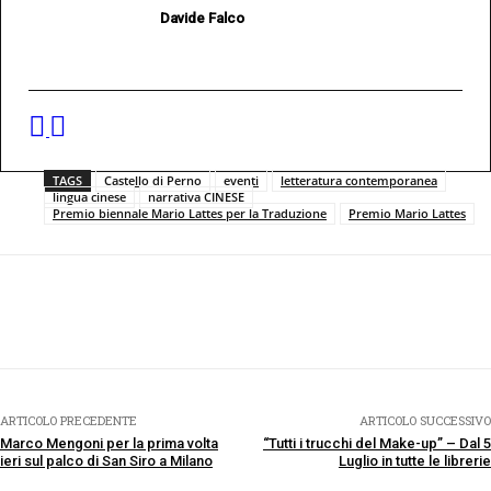
Davide Falco
TAGS
Castello di Perno
eventi
letteratura contemporanea
lingua cinese
narrativa CINESE
Premio biennale Mario Lattes per la Traduzione
Premio Mario Lattes
Facebook
Twitter
Pinterest
WhatsApp
ARTICOLO PRECEDENTE
ARTICOLO SUCCESSIVO
Marco Mengoni per la prima volta
“Tutti i trucchi del Make-up” – Dal 5
ieri sul palco di San Siro a Milano
Luglio in tutte le librerie