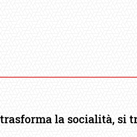
ICA
SALUTE
SPORT
CHI SIAMO
CONVENZIONI
GA
trasforma la socialità, si 