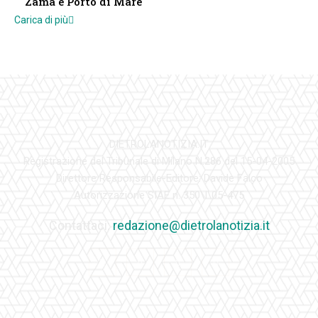
Zama e Porto di Mare
Carica di più
DIETROLANOTIZIA.IT
Registrazione del Tribunale di Milano N.286 del 15-04-2005
Direttore Responsabile-Editore: Davide Falco
Autorizzazione SIAE n. 350\I\05-475
Contattaci:
redazione@dietrolanotizia.it