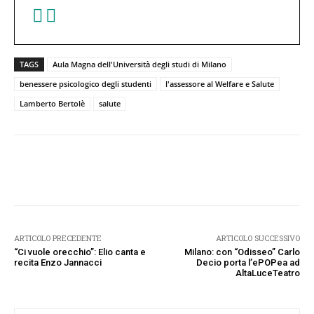
TAGS
Aula Magna dell'Università degli studi di Milano
benessere psicologico degli studenti
l'assessore al Welfare e Salute
Lamberto Bertolè
salute
Facebook
Twitter
Pinterest
W
ARTICOLO PRECEDENTE
ARTICOLO SUCCESSIVO
“Ci vuole orecchio”: Elio canta e
Milano: con “Odisseo” Carlo
recita Enzo Jannacci
Decio porta l’ePOPea ad
AltaLuceTeatro