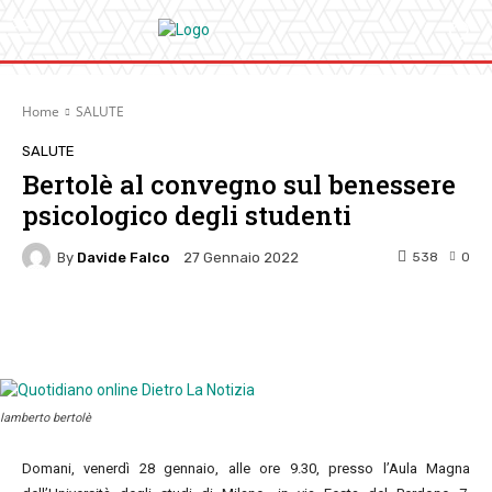
Home
SALUTE
SALUTE
Bertolè al convegno sul benessere
psicologico degli studenti
By
Davide Falco
538
0
27 Gennaio 2022
Facebook
Twitter
Pinterest
W
lamberto bertolè
Domani, venerdì 28 gennaio, alle ore 9.30, presso l’Aula Magna