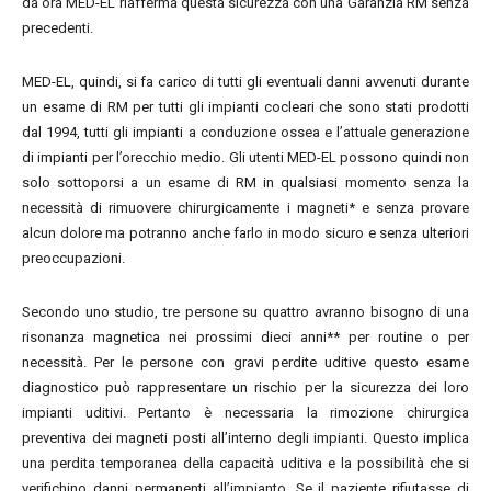
da ora MED-EL riafferma questa sicurezza con una Garanzia RM senza
precedenti.
MED-EL, quindi, si fa carico di tutti gli eventuali danni avvenuti durante
un esame di RM per tutti gli impianti cocleari che sono stati prodotti
dal 1994, tutti gli impianti a conduzione ossea e l’attuale generazione
di impianti per l’orecchio medio. Gli utenti MED-EL possono quindi non
solo sottoporsi a un esame di RM in qualsiasi momento senza la
necessità di rimuovere chirurgicamente i magneti* e senza provare
alcun dolore ma potranno anche farlo in modo sicuro e senza ulteriori
preoccupazioni.
Secondo uno studio, tre persone su quattro avranno bisogno di una
risonanza magnetica nei prossimi dieci anni** per routine o per
necessità. Per le persone con gravi perdite uditive questo esame
diagnostico può rappresentare un rischio per la sicurezza dei loro
impianti uditivi. Pertanto è necessaria la rimozione chirurgica
preventiva dei magneti posti all’interno degli impianti. Questo implica
una perdita temporanea della capacità uditiva e la possibilità che si
verifichino danni permanenti all’impianto. Se il paziente rifiutasse di