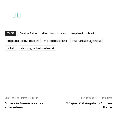
TAGS
Davide Falco
dietrolanotizia.eu
impianti cocleari
impianti uditivi med-el
mondodisabile.it
risonanza magnetica
salute
shoppigdietrolanotizia.it
Facebook
Twitter
Pinterest
W
ARTICOLO PRECEDENTE
ARTICOLO SUCCESSIVO
Volare in America senza
“80 giorni” il singolo di Andrea
quarantena
Berté