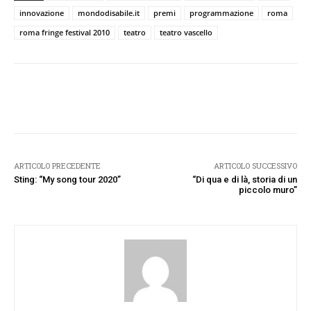
innovazione
mondodisabile.it
premi
programmazione
roma
roma fringe festival 2010
teatro
teatro vascello
Facebook
Twitter
Pinterest
W
ARTICOLO PRECEDENTE
ARTICOLO SUCCESSIVO
Sting: “My song tour 2020”
“Di qua e di là, storia di un
piccolo muro”