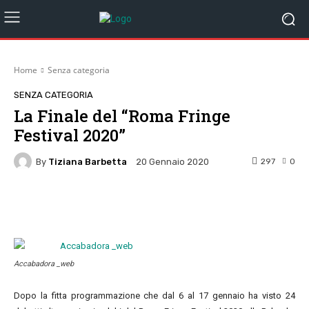
Home
Senza categoria
SENZA CATEGORIA
La Finale del “Roma Fringe
Festival 2020”
By
Tiziana Barbetta
297
0
20 Gennaio 2020
Facebook
Twitter
Pinterest
W
Accabadora _web
Dopo la fitta programmazione che dal 6 al 17 gennaio ha visto 24