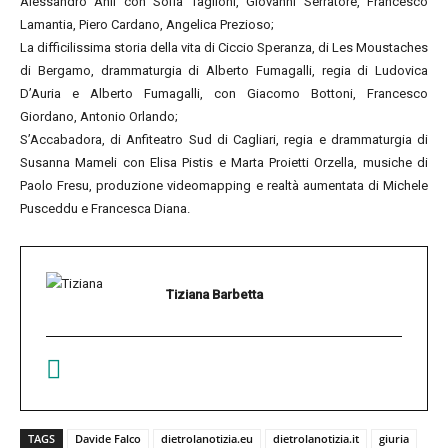
Alessandro Anil con Sofia Taglioni, Giovanni Serratore, Francesco
Lamantia, Piero Cardano, Angelica Prezioso;
La difficilissima storia della vita di Ciccio Speranza, di Les Moustaches
di Bergamo, drammaturgia di Alberto Fumagalli, regia di Ludovica
D’Auria e Alberto Fumagalli, con Giacomo Bottoni, Francesco
Giordano, Antonio Orlando;
S’Accabadora, di Anfiteatro Sud di Cagliari, regia e drammaturgia di
Susanna Mameli con Elisa Pistis e Marta Proietti Orzella, musiche di
Paolo Fresu, produzione videomapping e realtà aumentata di Michele
Pusceddu e Francesca Diana.
Tiziana Barbetta
TAGS
Davide Falco
dietrolanotizia.eu
dietrolanotizia.it
giuria