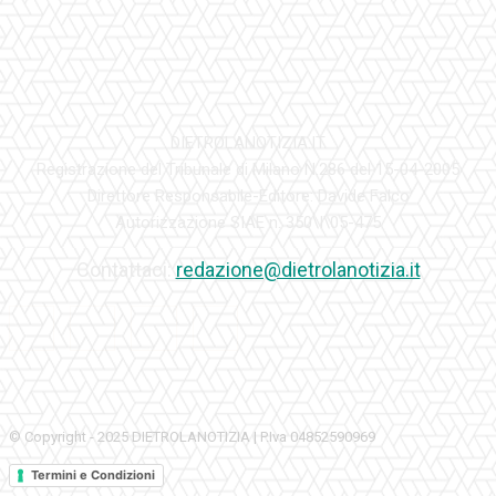
DIETROLANOTIZIA.IT
Registrazione del Tribunale di Milano N.286 del 15-04-2005
Direttore Responsabile-Editore: Davide Falco
Autorizzazione SIAE n. 350\I\05-475
Contattaci:
redazione@dietrolanotizia.it
© Copyright - 2025 DIETROLANOTIZIA | P.Iva 04852590969
Termini e Condizioni