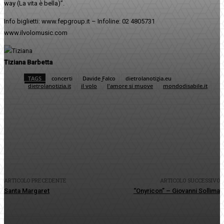
way (La vita è bella)”.
Info biglietti: www.fepgroup.it – Infoline: 02 4805731
www.ilvolomusic.com
Tiziana Barbetta
TAGS
concerti
Davide Falco
dietrolanotizia.eu
dietrolanotizia.it
il volo
l'amore si muove
mondodisabile.it
Facebook
Twitter
Pinterest
WhatsApp
ARTICOLO PRECEDENTE
ARTICOLO SUCCESSIVO
Santa Margaret
“Onyricon” – Giovanni Sollima