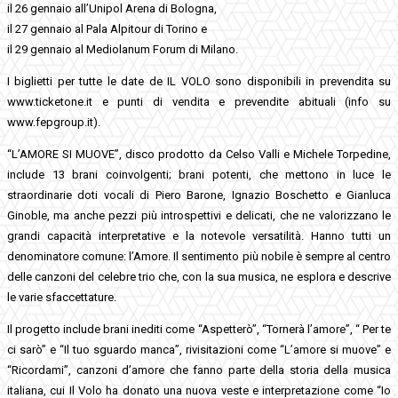
il 26 gennaio all’Unipol Arena di Bologna,
il 27 gennaio al Pala Alpitour di Torino e
il 29 gennaio al Mediolanum Forum di Milano.
I biglietti per tutte le date de IL VOLO sono disponibili in prevendita su
www.ticketone.it e punti di vendita e prevendite abituali (info su
www.fepgroup.it).
“L’AMORE SI MUOVE”, disco prodotto da Celso Valli e Michele Torpedine,
include 13 brani coinvolgenti; brani potenti, che mettono in luce le
straordinarie doti vocali di Piero Barone, Ignazio Boschetto e Gianluca
Ginoble, ma anche pezzi più introspettivi e delicati, che ne valorizzano le
grandi capacità interpretative e la notevole versatilità. Hanno tutti un
denominatore comune: l’Amore. Il sentimento più nobile è sempre al centro
delle canzoni del celebre trio che, con la sua musica, ne esplora e descrive
le varie sfaccettature.
Il progetto include brani inediti come “Aspetterò”, “Tornerà l’amore”, “ Per te
ci sarò” e “Il tuo sguardo manca”, rivisitazioni come “L’amore si muove” e
“Ricordami”, canzoni d’amore che fanno parte della storia della musica
italiana, cui Il Volo ha donato una nuova veste e interpretazione come “Io