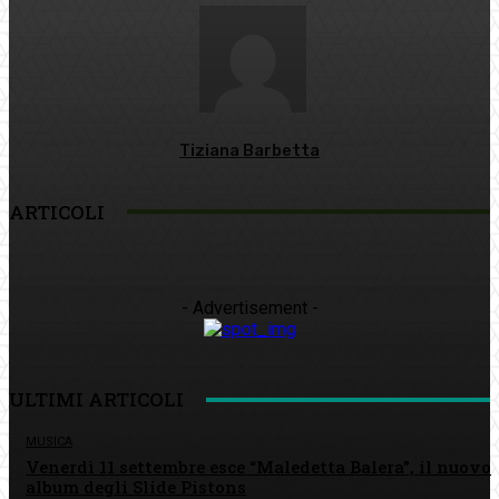
Tiziana Barbetta
ARTICOLI
- Advertisement -
ULTIMI ARTICOLI
MUSICA
Venerdì 11 settembre esce “Maledetta Balera”, il nuovo
album degli Slide Pistons