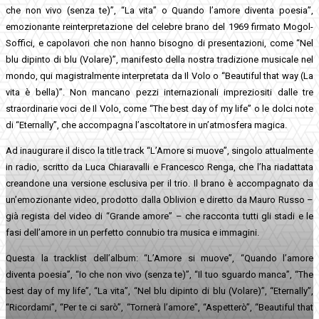
che non vivo (senza te)”, “La vita” o Quando l’amore diventa poesia”,
emozionante reinterpretazione del celebre brano del 1969 firmato Mogol-
Soffici, e capolavori che non hanno bisogno di presentazioni, come “Nel
blu dipinto di blu (Volare)”, manifesto della nostra tradizione musicale nel
mondo, qui magistralmente interpretata da Il Volo o “Beautiful that way (La
vita è bella)”. Non mancano pezzi internazionali impreziositi dalle tre
straordinarie voci de Il Volo, come “The best day of my life” o le dolci note
di “Eternally”, che accompagna l’ascoltatore in un’atmosfera magica.
Ad inaugurare il disco la title track “L’Amore si muove”, singolo attualmente
in radio, scritto da Luca Chiaravalli e Francesco Renga, che l’ha riadattata
creandone una versione esclusiva per il trio. Il brano è accompagnato da
un’emozionante video, prodotto dalla Oblivion e diretto da Mauro Russo –
già regista del video di “Grande amore” – che racconta tutti gli stadi e le
fasi dell’amore in un perfetto connubio tra musica e immagini.
Questa la tracklist dell’album: “L’Amore si muove”, “Quando l’amore
diventa poesia”, “Io che non vivo (senza te)”, “Il tuo sguardo manca”, “The
best day of my life”, “La vita”, “Nel blu dipinto di blu (Volare)”, “Eternally”,
“Ricordami”, “Per te ci sarò”, “Tornerà l’amore”, “Aspetterò”, “Beautiful that