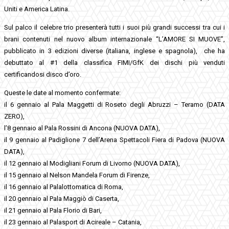
Uniti e America Latina.
Sul palco il celebre trio presenterà tutti i suoi più grandi successi tra cui i
brani contenuti nel nuovo album internazionale “L’AMORE SI MUOVE”,
pubblicato in 3 edizioni diverse (italiana, inglese e spagnola), che ha
debuttato al #1 della classifica FIMI/GfK dei dischi più venduti
certificandosi disco d’oro.
Queste le date al momento confermate:
il 6 gennaio al Pala Maggetti di Roseto degli Abruzzi – Teramo (DATA
ZERO),
l’8 gennaio al Pala Rossini di Ancona (NUOVA DATA),
il 9 gennaio al Padiglione 7 dell’Arena Spettacoli Fiera di Padova (NUOVA
DATA),
il 12 gennaio al Modigliani Forum di Livorno (NUOVA DATA),
il 15 gennaio al Nelson Mandela Forum di Firenze,
il 16 gennaio al Palalottomatica di Roma,
il 20 gennaio al Pala Maggiò di Caserta,
il 21 gennaio al Pala Florio di Bari,
il 23 gennaio al Palasport di Acireale – Catania,