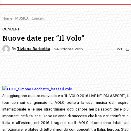
Home
MUSICA
Concerti
CONCERTI
Nuove date per “Il Volo”
By
Tiziana Barbetta
0
24 Ottobre 2015
391
Facebook
Twitter
Pinterest
WhatsApp
Si aggiungono quattro nuove date a “IL VOLO 2016 LIVE NEI PALASPORT”, il
tour con cui da gennaio IL VOLO porterà la sua musica dal respiro
internazionale e le sue straordinarie doti canore nei palasport delle più
importanti città italiane. Dopo un anno di successi che li ha visti trionfare in
Italia e all’estero, nel 2016 i ragazzi de IL VOLO ritorneranno infatti ad
emozionare le platee di tutto il mondo con concerti tra Italia, Europa, Stati